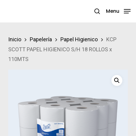
Skip
Menu
search
to
Close
main
Menu
content
Inicio
Papelería
Papel Higienico
KCP
SCOTT PAPEL HIGIENICO S/H 18 ROLLOS x
110MTS