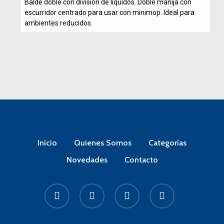
Balde doble con división de líquidos. Doble manija con
escurridor centrado para usar con minimop. Ideal para
ambientes reducidos.
Inicio
Quienes Somos
Categorías
Novedades
Contacto
facebook
linkedin
instagram
whatsapp