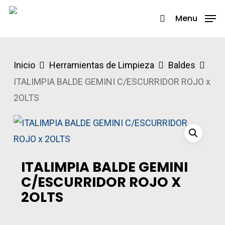
Skip
Menu
search
to
Close
main
Menu
content
Inicio
Herramientas de Limpieza
Baldes
ITALIMPIA BALDE GEMINI C/ESCURRIDOR ROJO x
2OLTS
ITALIMPIA BALDE GEMINI
C/ESCURRIDOR ROJO X
2OLTS