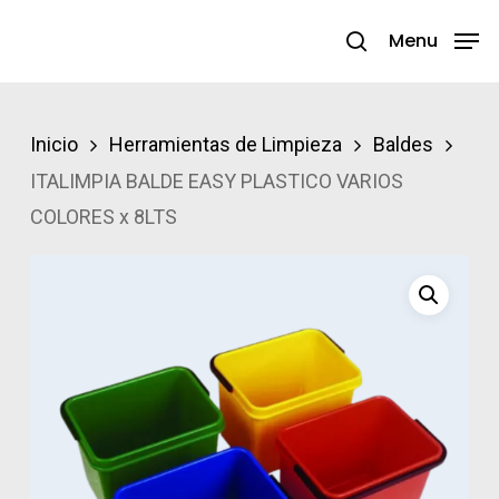
Skip
Menu
search
to
Close
main
Menu
content
Inicio
Herramientas de Limpieza
Baldes
ITALIMPIA BALDE EASY PLASTICO VARIOS
COLORES x 8LTS