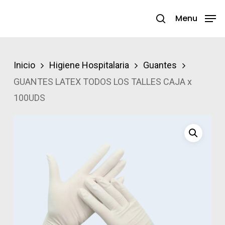
Skip
Menu
search
to
Close
main
Menu
content
Inicio
Higiene Hospitalaria
Guantes
GUANTES LATEX TODOS LOS TALLES CAJA x
100UDS