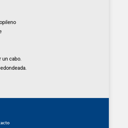
ropileno
e
 un cabo.
 redondeada.
acto