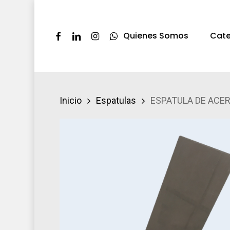
Skip
to
Facebook
Linkedin
Instagram
Whatsapp
Quienes Somos
Cate
main
content
Presione ENTER pra buscar o ESC par
Inicio
Espatulas
ESPATULA DE ACER