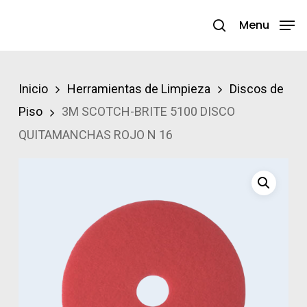
Skip
Menu
search
to
Close
main
Menu
content
Inicio
Herramientas de Limpieza
Discos de
Piso
3M SCOTCH-BRITE 5100 DISCO
QUITAMANCHAS ROJO N 16