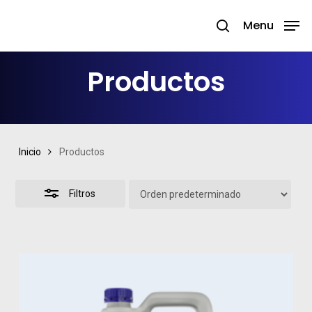
Skip
Menu
search
to
Close
Close
main
Filters
Menu
Productos
content
Inicio
Productos
Filtros