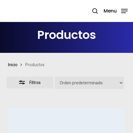
Skip
Menu
search
to
Close
Close
main
Filters
Menu
Productos
content
Inicio
Productos
Filtros