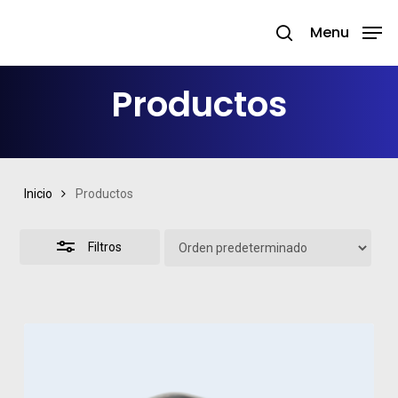
Skip
Menu
search
to
Close
Close
main
Filters
Menu
Productos
content
Inicio
Productos
Filtros