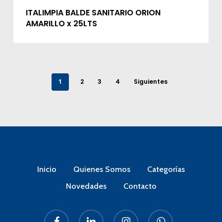
ITALIMPIA BALDE SANITARIO ORION
AMARILLO x 25LTS
1
2
3
4
Siguientes
Inicio
Quienes Somos
Categorías
Novedades
Contacto
facebook
linkedin
instagram
whatsapp